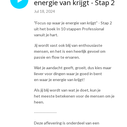
energie van krijgt - Stap 2
Luister via je favoriete podcastapp, Spotfy, YouTube en 
www.professionalvanuitjehart.nl/podcast

Jul 18, 2024
Wil je méér Professional vanuit je hart?Je kunt bijvoorbeeld de Online 
"Focus op waar je energie van krijgt" - Stap 2
training doen, het boek lezen, lid worden van de Pvjh Community of 
uit het boek In 10 stappen Professional
Mascha uitnodigen op je event of in je organisatie! Alle info vind je op 
vanuit je hart.
www.professionalvanuitjehart.nl
Jij wordt vast ook blij van enthousiaste
mensen, en het is een heerlijk gevoel om
passie en flow te ervaren.
Wat je aandacht geeft, groeit, dus kies maar
liever voor dingen waar je goed in bent
en waar je energie van krijgt!
Als jij blij wordt van wat je doet, kun je
het meeste betekenen voor de mensen om je
heen.
----------------
Deze aflevering is onderdeel van een