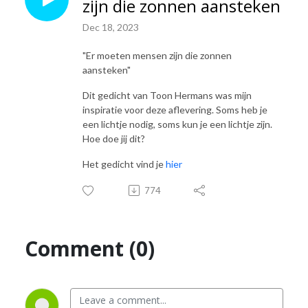
zijn die zonnen aansteken
Luister via je favoriete podcastapp, Spotfy, YouTube en 
www.professionalvanuitjehart.nl/podcast

Dec 18, 2023
Wil je méér Professional vanuit je hart?Je kunt bijvoorbeeld de Online 
"Er moeten mensen zijn die zonnen
training doen, het boek lezen, lid worden van de Pvjh Community of 
aansteken"
Mascha uitnodigen op je event of in je organisatie! Alle info vind je op 
Dit gedicht van Toon Hermans was mijn
www.professionalvanuitjehart.nl
inspiratie voor deze aflevering. Soms heb je
een lichtje nodig, soms kun je een lichtje zijn.
Hoe doe jij dit?
Het gedicht vind je
hier
774
Comment (0)