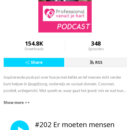
154.8K
348
Downloads
Episodes
Share
RSS
Inspirerende podcast over hoe je met liefde en lef mensen écht verder 
kunt helpen in (jeugd)zorg, onderwijs en sociaal domein. Concreet, 
positief, actiegericht. Wat speelt er, waar gaat het goed/ mis en wat kun 
jíj doen? Want alleen samen kunnen we het beter maken.

Show more >>
”Terug naar je hart, reanimeer die passie in je lijf en focus je weer op wat 
er echt toe doet!”

#202 Er moeten mensen