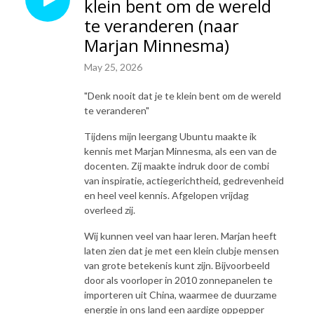
klein bent om de wereld
Luister via je favoriete podcastapp, Spotfy, YouTube en 
www.professionalvanuitjehart.nl/podcast

te veranderen (naar
Marjan Minnesma)
Wil je méér Professional vanuit je hart?Je kunt bijvoorbeeld de Online 
training doen, het boek lezen, lid worden van de Pvjh Community of 
May 25, 2026
Mascha uitnodigen op je event of in je organisatie! Alle info vind je op 
"Denk nooit dat je te klein bent om de wereld
www.professionalvanuitjehart.nl
te veranderen"
Tijdens mijn leergang Ubuntu maakte ik
kennis met Marjan Minnesma, als een van de
docenten. Zij maakte indruk door de combi
van inspiratie, actiegerichtheid, gedrevenheid
en heel veel kennis. Afgelopen vrijdag
overleed zij.
Wij kunnen veel van haar leren. Marjan heeft
laten zien dat je met een klein clubje mensen
van grote betekenis kunt zijn. Bijvoorbeeld
door als voorloper in 2010 zonnepanelen te
importeren uit China, waarmee de duurzame
energie in ons land een aardige oppepper