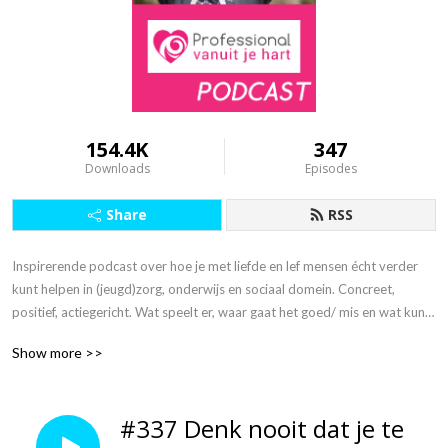
154.4K
347
Downloads
Episodes
Share
RSS
Inspirerende podcast over hoe je met liefde en lef mensen écht verder 
kunt helpen in (jeugd)zorg, onderwijs en sociaal domein. Concreet, 
positief, actiegericht. Wat speelt er, waar gaat het goed/ mis en wat kun 
jíj doen? Want alleen samen kunnen we het beter maken.

Show more >>
”Terug naar je hart, reanimeer die passie in je lijf en focus je weer op wat 
er echt toe doet!”

#337 Denk nooit dat je te