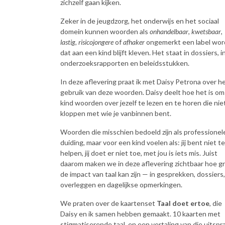
zichzelf gaan kijken.
Zeker in de jeugdzorg, het onderwijs en het sociaal
domein kunnen woorden als
onhandelbaar
,
kwetsbaar
,
lastig
,
risicojongere
of
afhaker
ongemerkt een label wo
dat aan een kind blijft kleven. Het staat in dossiers, i
onderzoeksrapporten en beleidsstukken.
In deze aflevering praat ik met Daisy Petrona over h
gebruik van deze woorden. Daisy deelt hoe het is om
kind woorden over jezelf te lezen en te horen die nie
kloppen met wie je vanbinnen bent.
Woorden die misschien bedoeld zijn als professionel
duiding, maar voor een kind voelen als: jij bent niet te
helpen, jij doet er niet toe, met jou is iets mis. Juist
daarom maken we in deze aflevering zichtbaar hoe g
de impact van taal kan zijn — in gesprekken, dossiers,
overleggen en dagelijkse opmerkingen.
We praten over de kaartenset
Taal doet ertoe
, die
Daisy en ik samen hebben gemaakt. 10 kaarten met
stigmatiserende taal, en een vertaling van die uitspr