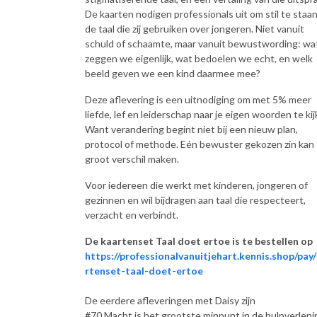
De kaarten nodigen professionals uit om stil te staan 
de taal die zij gebruiken over jongeren. Niet vanuit
schuld of schaamte, maar vanuit bewustwording: wa
zeggen we eigenlijk, wat bedoelen we echt, en welk
beeld geven we een kind daarmee mee?
Deze aflevering is een uitnodiging om met 5% meer
liefde, lef en leiderschap naar je eigen woorden te kij
Want verandering begint niet bij een nieuw plan,
protocol of methode. Eén bewuster gekozen zin kan
groot verschil maken.
Voor iedereen die werkt met kinderen, jongeren of
gezinnen en wil bijdragen aan taal die respecteert,
verzacht en verbindt.
De kaartenset Taal doet ertoe is te bestellen op
https://professionalvanuitjehart.kennis.shop/pay
rtenset-taal-doet-ertoe
De eerdere afleveringen met Daisy zijn
#70 Macht is het grootste minpunt in de hulpverleni